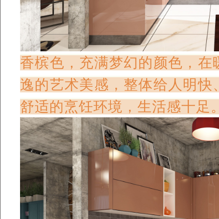
香槟色，充满梦幻的颜色，在
逸的艺术美感
，
整体
给人明快
舒适的烹饪环境
，
生活
感
十足