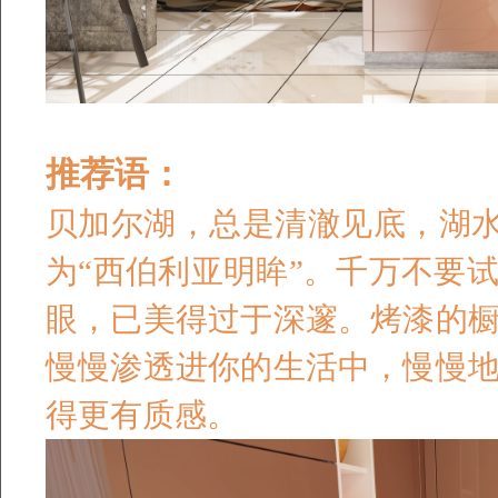
推荐语：
贝加尔湖
，
总是清澈见底
，
湖
为
“
西伯利亚明眸
”
。
千万不要
眼，已美得过于深邃。
烤漆的
慢慢渗透进你的生活中，慢慢
得
更有质感。