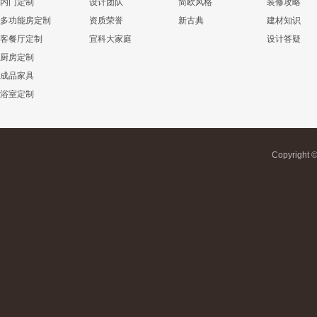
内门定制
设计团队
简欧风格
装修攻略
多功能房定制
资质荣誉
新古典
建材知识
客餐厅定制
宜科大家庭
设计答疑
厨房定制
成品家具
浴室定制
Copyrigh