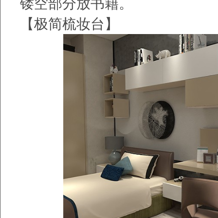
镂空部分放书籍。
【极简梳妆台】