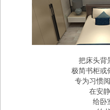
把床头背
极简书柜或
专为习惯
在安
给卧