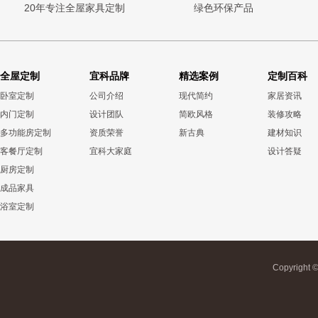
20年专注全屋家具定制
绿色环保产品
全屋定制
宜科品牌
精选案例
定制百科
卧室定制
公司介绍
现代简约
家居资讯
内门定制
设计团队
简欧风格
装修攻略
多功能房定制
资质荣誉
新古典
建材知识
客餐厅定制
宜科大家庭
设计答疑
厨房定制
成品家具
浴室定制
Copyrigh