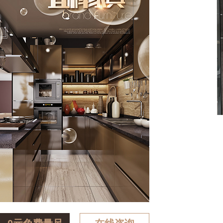
17:42:23
梁先生
预约成功
19:23:23
余昀键
预约成功
17:29:06
陈先生
预约成功
09:45:23
凌小悠
预约成功
06:30:18
金忠完
预约成功
09:40:18
金忠完
预约成功
10:23:15
王女士
预约成功
14:30:19
李祖娇
预约成功
14:18:19
孔维艺
预约成功
21:33:17
谷国永
预约成功
15:19:12
姜先生
预约成功
20:06:08
姜先生
预约成功
20:27:16
谷国永
预约成功