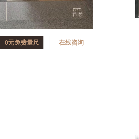
11:23:20
陶先生
预约成功
17:19:19
姜
预约成功
15:00:19
李先生
预约成功
17:43:08
李
预约成功
0元免费量尺
在线咨询
14:25:30
薛先生
预约成功
15:55:29
李先生
预约成功
10:51:10
路女士
预约成功
12:29:27
吴建新
预约成功
17:40:08
王先生
预约成功
18:42:14
徐晓洁
预约成功
18:12:09
朱慧玲
预约成功
13:01:04
舒婷
预约成功
11:44:30
曾女士
预约成功