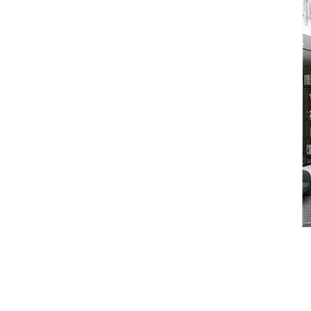
10:15:24
储佳华
预约成功
10:15:24
储佳华
预约成功
13:51:20
齐先生
预约成功
16:50:12
于女士
预约成功
13:05:25
嵇俊
预约成功
20:31:22
沈薇
预约成功
13:51:17
张伟峰
预约成功
12:01:24
陈吉
预约成功
17:07:19
成康本
预约成功
17:28:04
陈向荣
预约成功
17:25:04
李健新
预约成功
17:21:04
候军帅
预约成功
15:03:18
杨
预约成功