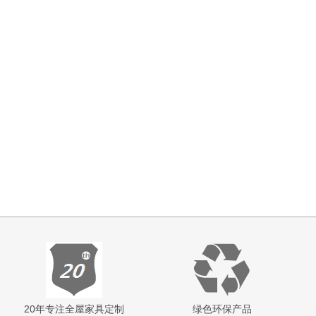
20年专注全屋家具定制
绿色环保产品