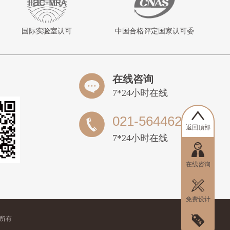
15:03:18
杨
预约成功
15:46:21
刘
预约成功
国际实验室认可
中国合格评定国家认可委
16:36:05
袁先生
预约成功
10:46:15
张先生
预约成功
09:08:19
刘
预约成功
在线咨询
7*24小时在线
09:09:18
贺强强
预约成功
10:13:29
young
预约成功
021-56446205
返回顶部
10:43:14
谭恒
预约成功
7*24小时在线
15:52:28
邓军
预约成功
12:53:16
沈小姐
预约成功
在线咨询
22:18:13
王晓兰
预约成功
免费设计
22:14:13
王晓兰
预约成功
20:10:15
钱女士
预约成功
版权所有