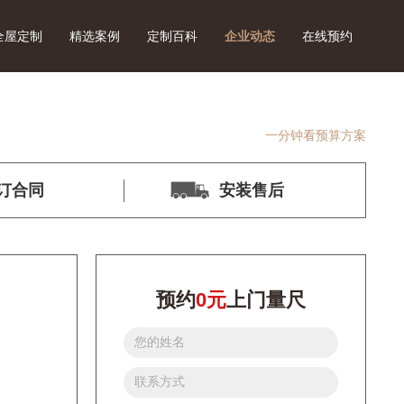
全屋定制
精选案例
定制百科
企业动态
在线预约
一分钟看预算方案
订合同
安装售后
预约
0元
上门量尺