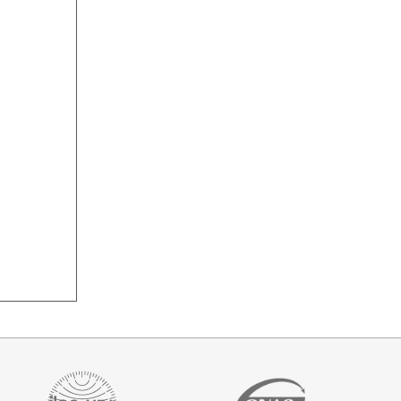
10:15:24
储佳华
预约成功
10:15:24
储佳华
预约成功
13:51:20
齐先生
预约成功
16:50:12
于女士
预约成功
13:05:25
嵇俊
预约成功
20:31:22
沈薇
预约成功
13:51:17
张伟峰
预约成功
12:01:24
陈吉
预约成功
17:07:19
成康本
预约成功
17:28:04
陈向荣
预约成功
17:25:04
李健新
预约成功
17:21:04
候军帅
预约成功