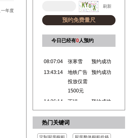
刷新
又一年度
预约免费量尺
08:07:04
张寒雪
预约成功
今日已经有
0
人预约
13:43:14
地铁广告
预约成功
投放仅需
1500元
14:36:14
丁锡
预约成功
14:36:14
胡韦
预约成功
14:35:14
李建辛
预约成功
14:32:19
郭涛
预约成功
15:04:12
先生
预约成功
热门关键词
15:03:12
杨
预约成功
定制厨房橱柜
厨房整体橱柜价格