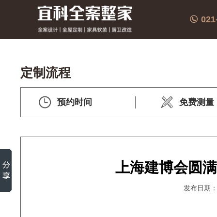
021
定制流程
预约时间
免费测量
上海建博会圆满
发布日期：20