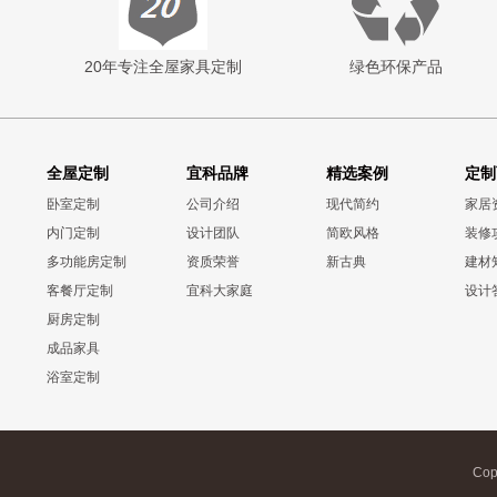
20年专注全屋家具定制
绿色环保产品
全屋定制
宜科品牌
精选案例
定制
卧室定制
公司介绍
现代简约
家居
内门定制
设计团队
简欧风格
装修
多功能房定制
资质荣誉
新古典
建材
客餐厅定制
宜科大家庭
设计
厨房定制
成品家具
浴室定制
Cop