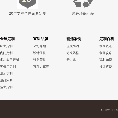
20年专注全屋家具定制
绿色环保产品
全屋定制
宜科品牌
精选案例
定制百科
卧室定制
公司介绍
现代简约
家居资讯
内门定制
设计团队
简欧风格
装修攻略
多功能房定制
资质荣誉
新古典
建材知识
客餐厅定制
宜科大家庭
设计答疑
厨房定制
成品家具
浴室定制
Copyrigh