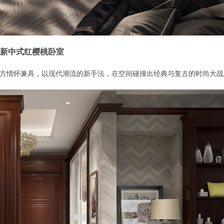
新中式红樱桃卧室
方情怀兼具，以现代潮流的新手法，在空间碰撞出经典与复古的时尚大战