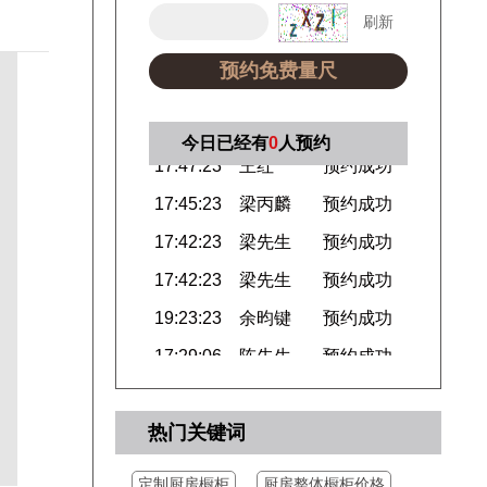
刷新
17:47:23
王红
预约成功
预约免费量尺
17:45:23
梁丙麟
预约成功
17:42:23
梁先生
预约成功
今日已经有
0
人预约
17:42:23
梁先生
预约成功
19:23:23
余昀键
预约成功
17:29:06
陈先生
预约成功
09:45:23
凌小悠
预约成功
06:30:18
金忠完
预约成功
09:40:18
金忠完
预约成功
10:23:15
王女士
预约成功
14:30:19
李祖娇
预约成功
热门关键词
14:18:19
孔维艺
预约成功
定制厨房橱柜
厨房整体橱柜价格