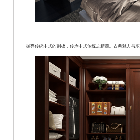
摒弃传统中式的刻板，传承中式传统之精髓。古典魅力与东