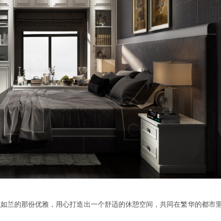
气如兰的那份优雅，用心打造出一个舒适的休憩空间，共同在繁华的都市