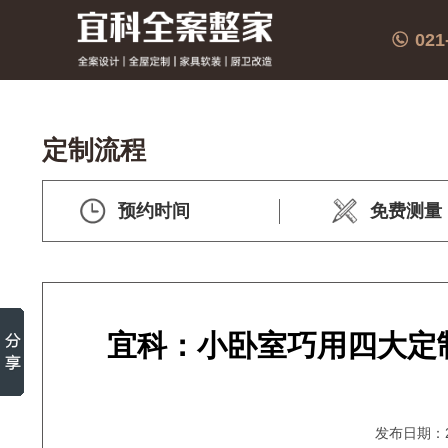
021
定制流程
预约时间
免费测量
宜科：小卧室巧用四大定
发布日期：20