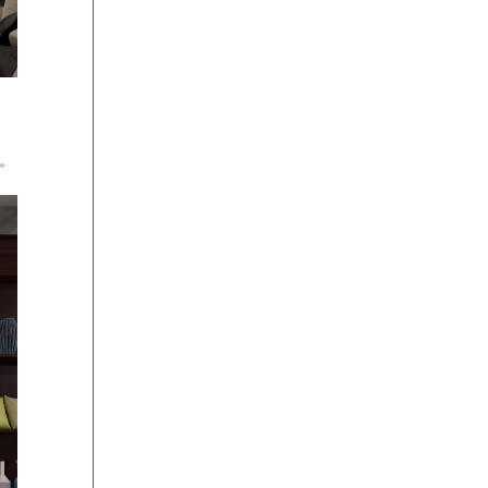
22:18:13
王晓兰
预约成功
22:14:13
王晓兰
预约成功
20:10:15
钱女士
预约成功
15:17:15
王
预约成功
。
15:33:29
万双双
预约成功
17:32:04
王先生
预约成功
17:31:04
李艳
预约成功
17:30:04
陈小姐
预约成功