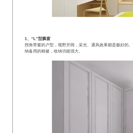
1
、“
L
”型飘窗
拐角带窗的户型，视野开阔，采光、通风效果都是极好的。
纳备用的棉被，收纳功能强大。