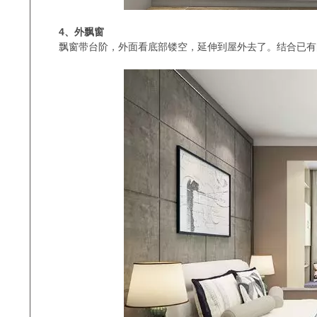
4
、外飘窗
飘窗带台阶，外面看底部镂空，延伸到屋外去了。结合已有