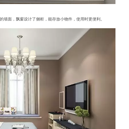
的墙面，飘窗设计了侧柜，能存放小物件，使用时更便利。