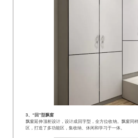
3
、“回”型飘窗
飘窗延伸顶柜设计，设计成回字型，全方位收纳。飘窗同
区，打造了多功能区，集收纳、休闲和学习于一体。