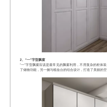
2
、“一”字型飘窗
“一”字型飘窗应该是最常见的飘窗利用，不用复杂的柜体
了储物功能，另一侧与梳妆台的结合设计，打造了美丽的空