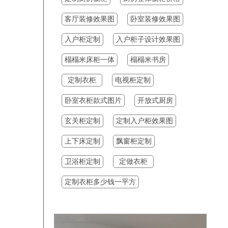
09:40:18
金忠完
预约成功
客厅装修效果图
卧室装修效果图
10:23:15
王女士
预约成功
入户柜定制
入户柜子设计效果图
14:30:19
李祖娇
预约成功
14:18:19
孔维艺
预约成功
榻榻米床柜一体
榻榻米书房
21:33:17
谷国永
预约成功
定制衣柜
电视柜定制
15:19:12
姜先生
预约成功
卧室衣柜款式图片
开放式厨房
20:06:08
姜先生
预约成功
玄关柜定制
定制入户柜效果图
20:27:16
谷国永
预约成功
上下床定制
飘窗柜定制
14:03:26
石
预约成功
卫浴柜定制
定做衣柜
15:26:16
何塞
预约成功
定制衣柜多少钱一平方
11:15:08
朱
预约成功
13:35:23
郭菁菁
预约成功
10:38:14
聂先生 百
预约成功