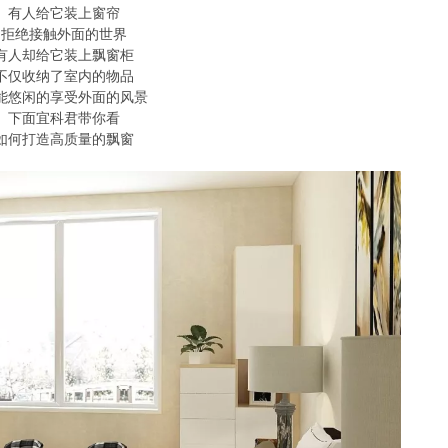
有人给它装上窗帘
拒绝接触外面的世界
有人却给它装上飘窗柜
不仅收纳了室内的物品
能悠闲的享受外面的风景
下面宜科君带你看
如何打造高质量的飘窗