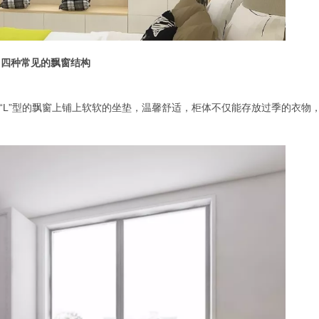
四种常见的飘窗结构
“
L
”型的飘窗上铺上软软的坐垫，温馨舒适，柜体不仅能存放过季的衣物