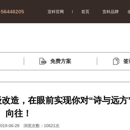
-56446205
宜科官网
首页
宜科品牌
免费方案
签
级改造，在眼前实现你对“诗与远方
向往！
9-06-28
浏览次数：
10621次