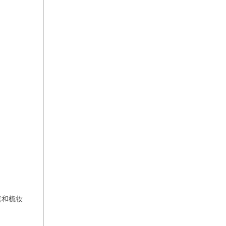
20:31:22
沈薇
预约成功
13:51:17
张伟峰
预约成功
12:01:24
陈吉
预约成功
17:07:19
成康本
预约成功
17:28:04
陈向荣
预约成功
17:25:04
李健新
预约成功
17:21:04
候军帅
预约成功
15:03:18
杨
预约成功
15:46:21
刘
预约成功
16:36:05
袁先生
预约成功
10:46:15
张先生
预约成功
桌和梳妆
09:08:19
刘
预约成功
09:09:18
贺强强
预约成功