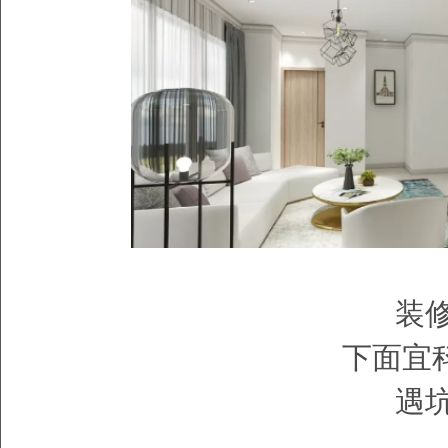
装
下面宜
遇