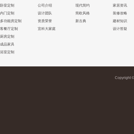
卧室定制
公司介绍
现代简约
家居资讯
内门定制
设计团队
简欧风格
装修攻略
多功能房定制
资质荣誉
新古典
建材知识
客餐厅定制
宜科大家庭
设计答疑
厨房定制
成品家具
浴室定制
Copyrigh