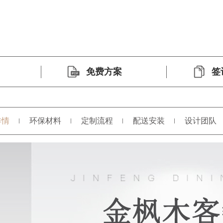
免费方案
签
详情
环保材料
定制流程
配送安装
设计团队