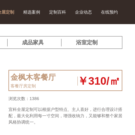
全屋定制
精选案例
定制百科
企业动态
在线预约
成品家具
浴室定制
金枫木客餐厅
￥310/㎡
客餐厅房定制
浏览次数：
1386
宜科全屋定制可以根据户型特点、主人喜好，进行合理设计搭
配，最大化利用每一寸空间，增强收纳力，又能够和整个家居
风格协调统一。