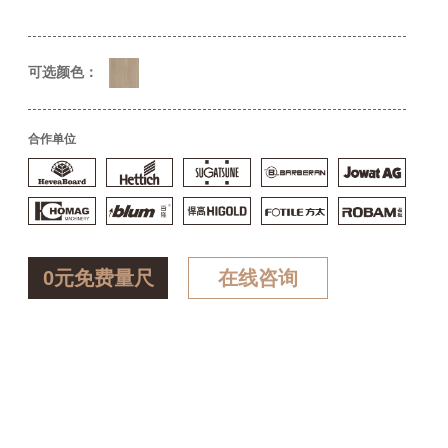
可选颜色：
合作单位
0元免费量尺
在线咨询