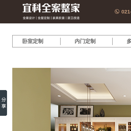
021
卧室定制
内门定制