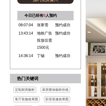
今日已经有
0
人预约
08:07:04
张寒雪
预约成功
13:43:14
地铁广告
预约成功
投放仅需
1500元
14:36:14
丁锡
预约成功
14:36:14
胡韦
预约成功
14:35:14
李建辛
预约成功
热门关键词
14:32:19
郭涛
预约成功
15:04:12
先生
预约成功
定制厨房橱柜
厨房整体橱柜价格
15:03:12
杨
预约成功
客厅装修效果图
卧室装修效果图
11:19:12
吕立新
预约成功