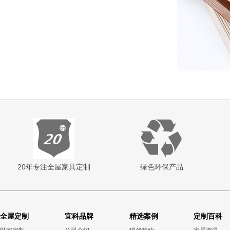
20年专注全屋家具定制
绿色环保产品
全屋定制
宜科品牌
精选案例
定制百科