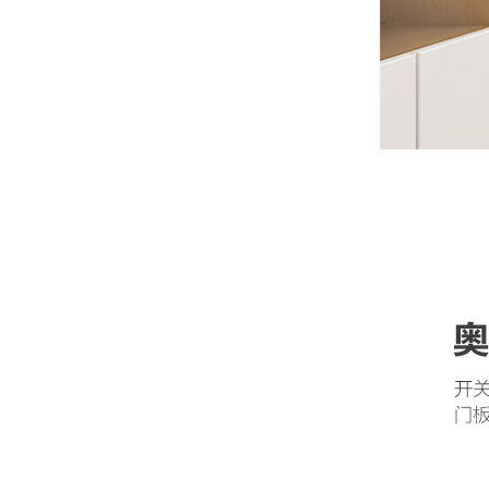
15:33:29
万双双
预约成功
17:32:04
王先生
预约成功
17:31:04
李艳
预约成功
17:30:04
陈小姐
预约成功