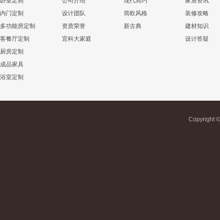
卧室定制
公司介绍
现代简约
家居资讯
内门定制
设计团队
简欧风格
装修攻略
多功能房定制
资质荣誉
新古典
建材知识
客餐厅定制
宜科大家庭
设计答疑
厨房定制
成品家具
浴室定制
Copyrigh