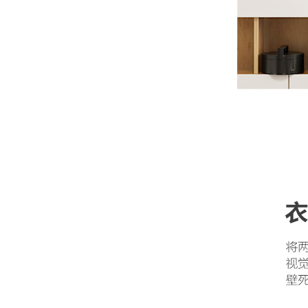
10:15:24
储佳华
预约成功
10:15:24
储佳华
预约成功
13:51:20
齐先生
预约成功
16:50:12
于女士
预约成功
13:05:25
嵇俊
预约成功
20:31:22
沈薇
预约成功
13:51:17
张伟峰
预约成功
12:01:24
陈吉
预约成功
17:07:19
成康本
预约成功
17:28:04
陈向荣
预约成功
17:25:04
李健新
预约成功
17:21:04
候军帅
预约成功
15:03:18
杨
预约成功