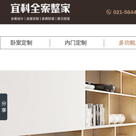
021-564
卧室定制
内门定制
多功能