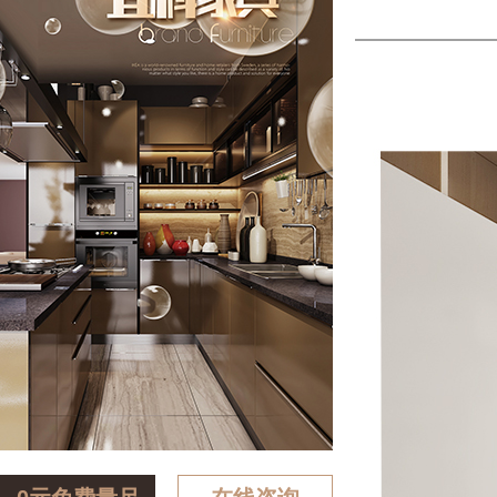
17:42:23
梁先生
预约成功
19:23:23
余昀键
预约成功
17:29:06
陈先生
预约成功
09:45:23
凌小悠
预约成功
06:30:18
金忠完
预约成功
09:40:18
金忠完
预约成功
10:23:15
王女士
预约成功
14:30:19
李祖娇
预约成功
14:18:19
孔维艺
预约成功
21:33:17
谷国永
预约成功
15:19:12
姜先生
预约成功
20:06:08
姜先生
预约成功
20:27:16
谷国永
预约成功