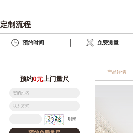
定制流程
预约时间
免费测量
产品详情
预约
0元
上门量尺
刷新
预约免费量尺