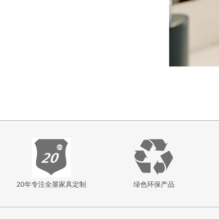
20年专注全屋家具定制
绿色环保产品