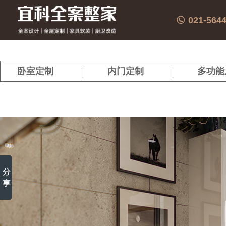
021-564
卧室定制
内门定制
多功能