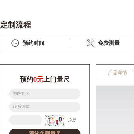
定制流程
预约时间
免费测量
产品详情
预约
0元
上门量尺
刷新
预约免费量尺