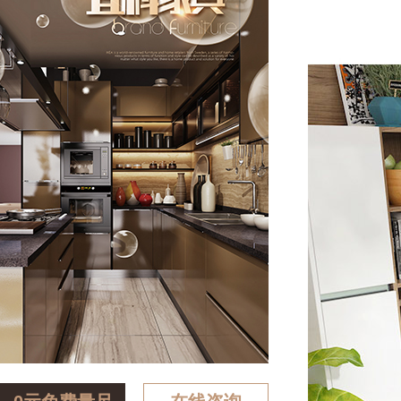
17:42:23
梁先生
预约成功
19:23:23
余昀键
预约成功
17:29:06
陈先生
预约成功
09:45:23
凌小悠
预约成功
06:30:18
金忠完
预约成功
09:40:18
金忠完
预约成功
10:23:15
王女士
预约成功
14:30:19
李祖娇
预约成功
14:18:19
孔维艺
预约成功
21:33:17
谷国永
预约成功
15:19:12
姜先生
预约成功
20:06:08
姜先生
预约成功
20:27:16
谷国永
预约成功