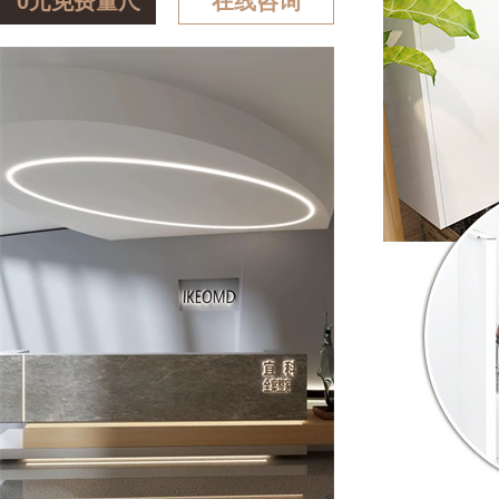
0元免费量尺
在线咨询
14:03:26
石
预约成功
15:26:16
何塞
预约成功
11:15:08
朱
预约成功
13:35:23
郭菁菁
预约成功
10:38:14
聂先生 百
预约成功
度加盟星
官方合作
11:39:17
陶钧
预约成功
11:16:13
王
预约成功
11:16:13
王
预约成功
00:48:09
宋欣滢
预约成功
19:01:28
相女士
预约成功
19:01:28
相女士
预约成功