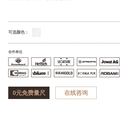
可选颜色：
合作单位
0元免费量尺
在线咨询