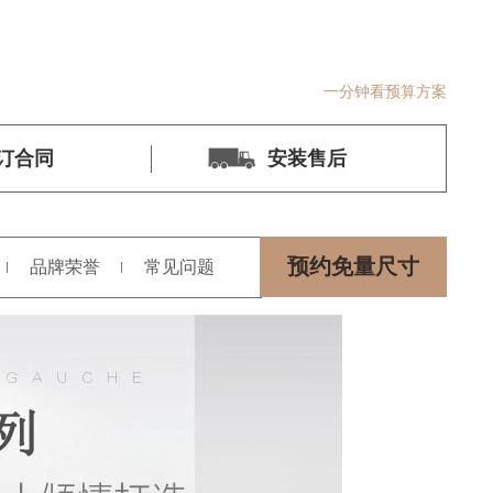
一分钟看预算方案
订合同
安装售后
预约免量尺寸
品牌荣誉
常见问题