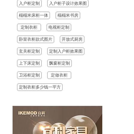
入户柜定制
入户柜子设计效果图
17:36:11
李先生
预约成功
榻榻米床柜一体
榻榻米书房
17:08:28
梁丙麟
预约成功
定制衣柜
电视柜定制
17:08:28
梁丙麟
预约成功
卧室衣柜款式图片
开放式厨房
18:00:25
梁先生
预约成功
玄关柜定制
定制入户柜效果图
18:00:25
梁先生
预约成功
17:59:25
梁丙麟
预约成功
上下床定制
飘窗柜定制
17:59:25
梁丙麟
预约成功
卫浴柜定制
定做衣柜
17:53:23
候军
预约成功
定制衣柜多少钱一平方
17:51:23
李琳
预约成功
17:47:23
王红
预约成功
17:45:23
梁丙麟
预约成功
17:42:23
梁先生
预约成功