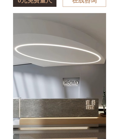
0元免费量尺
在线咨询
14:03:26
石
预约成功
15:26:16
何塞
预约成功
11:15:08
朱
预约成功
13:35:23
郭菁菁
预约成功
10:38:14
聂先生 百
预约成功
度加盟星
官方合作
11:39:17
陶钧
预约成功
11:16:13
王
预约成功
11:16:13
王
预约成功
00:48:09
宋欣滢
预约成功
19:01:28
相女士
预约成功
19:01:28
相女士
预约成功