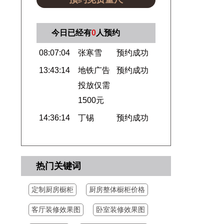
今日已经有
0
人预约
08:07:04
张寒雪
预约成功
13:43:14
地铁广告
预约成功
投放仅需
1500元
14:36:14
丁锡
预约成功
14:36:14
胡韦
预约成功
14:35:14
李建辛
预约成功
热门关键词
14:32:19
郭涛
预约成功
15:04:12
先生
预约成功
定制厨房橱柜
厨房整体橱柜价格
15:03:12
杨
预约成功
客厅装修效果图
卧室装修效果图
11:19:12
吕立新
预约成功