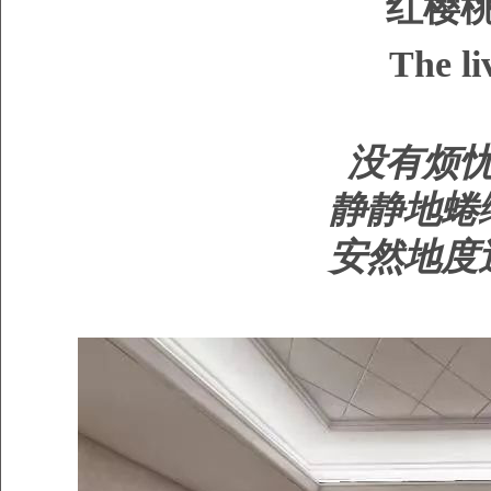
红樱桃
The li
没有烦
静静地蜷
安然地度