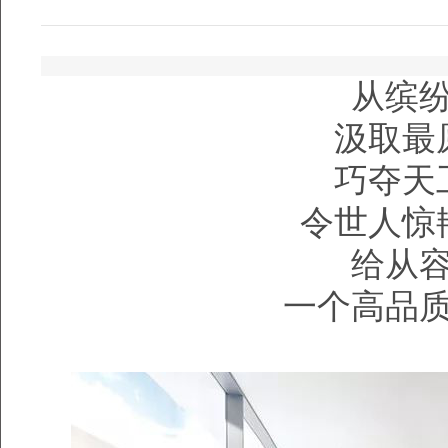
从缤
汲取最
巧夺天
令世人惊
给从
一个高品