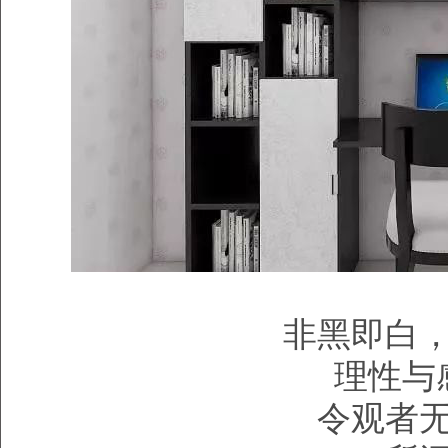
非黑即白
理性与
令观者