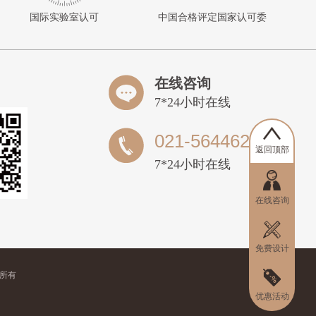
19:01:28
相女士
预约成功
国际实验室认可
中国合格评定国家认可委
11:23:20
陶先生
预约成功
17:19:19
姜
预约成功
15:00:19
李先生
预约成功
在线咨询
7*24小时在线
17:43:08
李
预约成功
14:25:30
薛先生
预约成功
021-56446205
返回顶部
15:55:29
李先生
预约成功
7*24小时在线
10:51:10
路女士
预约成功
在线咨询
12:29:27
吴建新
预约成功
17:40:08
王先生
预约成功
免费设计
18:42:14
徐晓洁
预约成功
版权所有
18:12:09
朱慧玲
预约成功
优惠活动
13:01:04
舒婷
预约成功