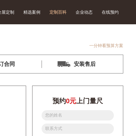
全屋定制
精选案例
定制百科
企业动态
在线预约
一分钟看预算方案
订合同
安装售后
预约
0元
上门量尺