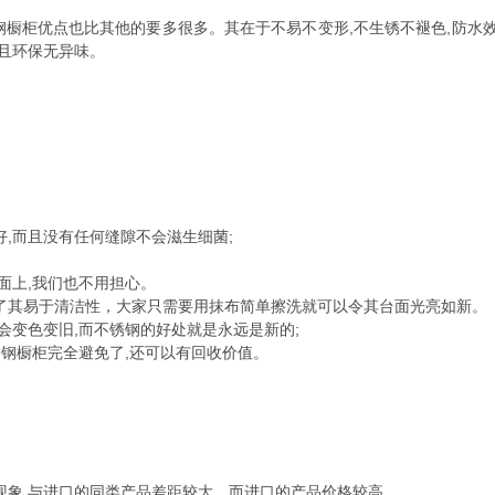
钢橱柜优点也比其他的要多很多。其在于不易不变形,不生锈不褪色,防水
而且环保无异味。
,而且没有任何缝隙不会滋生细菌;
面上,我们也不用担心。
了其易于清洁性，大家只需要用抹布简单擦洗就可以令其台面光亮如新。
会变色变旧,而不锈钢的好处就是永远是新的;
锈钢橱柜完全避免了,还可以有回收价值。
现象,与进口的同类产品差距较大，而进口的产品价格较高。