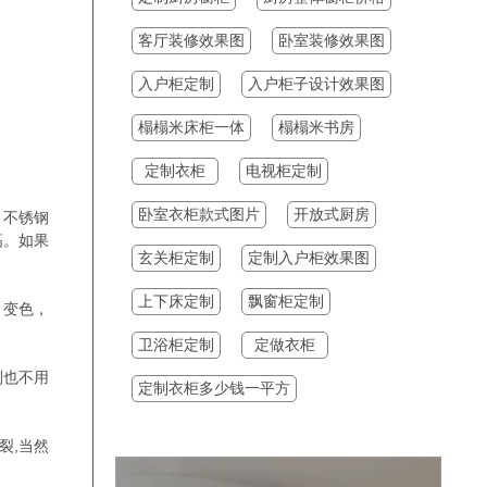
11:19:12
吕立新
预约成功
客厅装修效果图
卧室装修效果图
17:36:11
李先生
预约成功
入户柜定制
入户柜子设计效果图
17:08:28
梁丙麟
预约成功
榻榻米床柜一体
榻榻米书房
17:08:28
梁丙麟
预约成功
定制衣柜
电视柜定制
18:00:25
梁先生
预约成功
卧室衣柜款式图片
开放式厨房
。不锈钢
18:00:25
梁先生
预约成功
高。如果
玄关柜定制
定制入户柜效果图
17:59:25
梁丙麟
预约成功
上下床定制
飘窗柜定制
17:59:25
梁丙麟
预约成功
，变色，
17:53:23
候军
预约成功
卫浴柜定制
定做衣柜
测也不用
17:51:23
李琳
预约成功
定制衣柜多少钱一平方
17:47:23
王红
预约成功
裂,当然
17:45:23
梁丙麟
预约成功