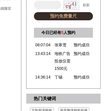
刷新
面就随宜
预约免费量尺
今日已经有
0
人预约
08:07:04
张寒雪
预约成功
13:43:14
地铁广告
预约成功
投放仅需
1500元
14:36:14
丁锡
预约成功
14:36:14
胡韦
预约成功
14:35:14
李建辛
预约成功
14:32:19
郭涛
预约成功
热门关键词
15:04:12
先生
预约成功
定制厨房橱柜
厨房整体橱柜价格
15:03:12
杨
预约成功