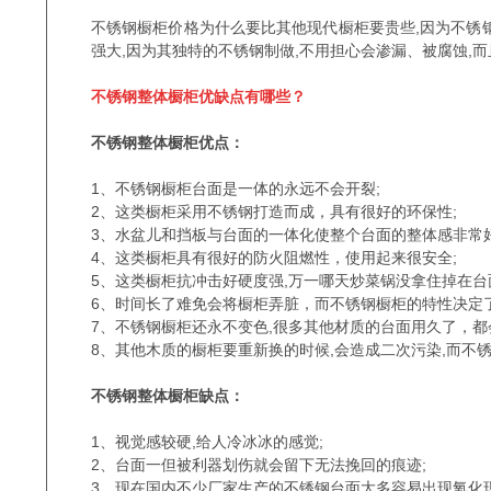
不锈钢橱柜价格为什么要比其他现代橱柜要贵些,因为不锈
强大,因为其独特的不锈钢制做,不用担心会渗漏、被腐蚀,
不锈钢整体橱柜优缺点有哪些？
不锈钢整体橱柜优点：
1、不锈钢橱柜台面是一体的永远不会开裂;
2、这类橱柜采用不锈钢打造而成，具有很好的环保性;
3、水盆儿和挡板与台面的一体化使整个台面的整体感非常好
4、这类橱柜具有很好的防火阻燃性，使用起来很安全;
5、这类橱柜抗冲击好硬度强,万一哪天炒菜锅没拿住掉在台
6、时间长了难免会将橱柜弄脏，而不锈钢橱柜的特性决定
7、不锈钢橱柜还永不变色,很多其他材质的台面用久了，都
8、其他木质的橱柜要重新换的时候,会造成二次污染,而不
不锈钢整体橱柜缺点：
1、视觉感较硬,给人冷冰冰的感觉;
2、台面一但被利器划伤就会留下无法挽回的痕迹;
3、现在国内不少厂家生产的不锈钢台面大多容易出现氧化