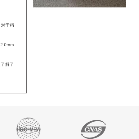
20:27:16
谷国永
预约成功
14:03:26
石
预约成功
。对于稍
15:26:16
何塞
预约成功
11:15:08
朱
预约成功
.0mm
13:35:23
郭菁菁
预约成功
10:38:14
聂先生 百
预约成功
入了解了
度加盟星
官方合作
11:39:17
陶钧
预约成功
11:16:13
王
预约成功
11:16:13
王
预约成功
00:48:09
宋欣滢
预约成功
19:01:28
相女士
预约成功