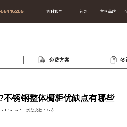
-56446205
宜科官网
首页
宜科品牌
免费方案
签
?不锈钢整体橱柜优缺点有哪些
019-12-19
浏览次数：
72次