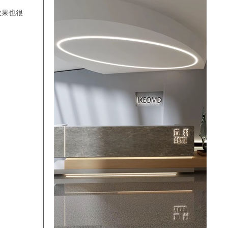
17:42:23
梁先生
预约成功
效果也很
17:42:23
梁先生
预约成功
19:23:23
余昀键
预约成功
17:29:06
陈先生
预约成功
09:45:23
凌小悠
预约成功
06:30:18
金忠完
预约成功
09:40:18
金忠完
预约成功
10:23:15
王女士
预约成功
14:30:19
李祖娇
预约成功
14:18:19
孔维艺
预约成功
21:33:17
谷国永
预约成功
15:19:12
姜先生
预约成功
20:06:08
姜先生
预约成功