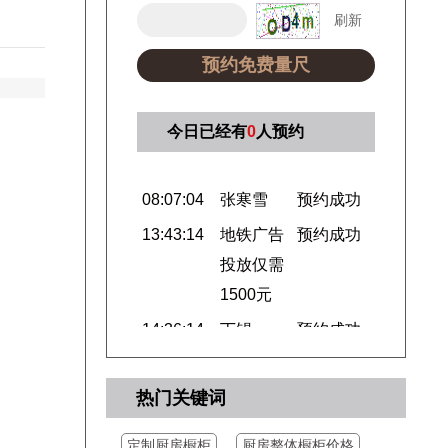
刷新
预约免费量尺
08:07:04
张寒雪
预约成功
今日已经有
0
人预约
13:43:14
地铁广告
预约成功
投放仅需
1500元
14:36:14
丁锡
预约成功
14:36:14
胡韦
预约成功
14:35:14
李建辛
预约成功
14:32:19
郭涛
预约成功
热门关键词
15:04:12
先生
预约成功
15:03:12
杨
预约成功
定制厨房橱柜
厨房整体橱柜价格