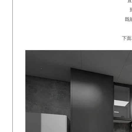
直
既
下面