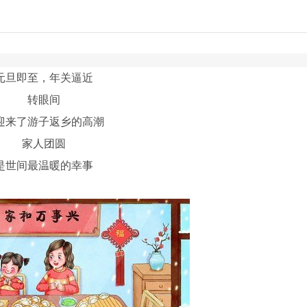
元旦即至，年关逼近
转眼间
迎来了游子返乡的高潮
家人团圆
是世间最温暖的幸事