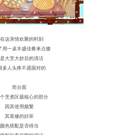
在这亲情欢聚的时刻
了用一桌丰盛佳肴来点缀
是大烹大炒后的清洁
很多人头疼不愿面对的
而台面
个烹煮区最核心的部分
因其使用频繁
其装修的好坏
颜色搭配是否得当