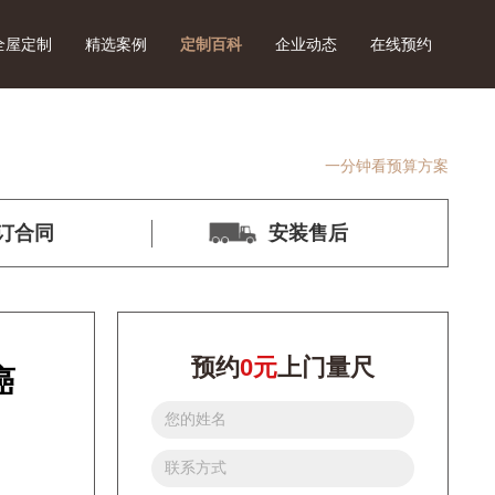
全屋定制
精选案例
定制百科
企业动态
在线预约
一分钟看预算方案
订合同
安装售后
预约
0元
上门量尺
癌