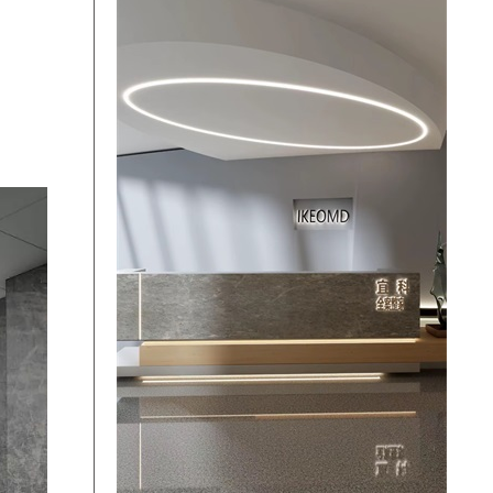
17:42:23
梁先生
预约成功
19:23:23
余昀键
预约成功
17:29:06
陈先生
预约成功
09:45:23
凌小悠
预约成功
06:30:18
金忠完
预约成功
09:40:18
金忠完
预约成功
10:23:15
王女士
预约成功
14:30:19
李祖娇
预约成功
14:18:19
孔维艺
预约成功
21:33:17
谷国永
预约成功
15:19:12
姜先生
预约成功
20:06:08
姜先生
预约成功