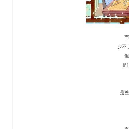
而
少不
但
是
是整