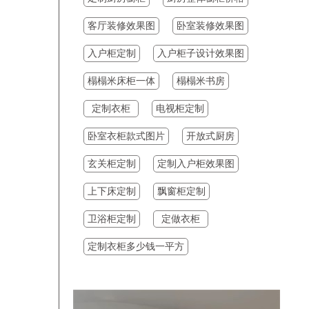
11:19:12
吕立新
预约成功
客厅装修效果图
卧室装修效果图
17:36:11
李先生
预约成功
入户柜定制
入户柜子设计效果图
17:08:28
梁丙麟
预约成功
榻榻米床柜一体
榻榻米书房
17:08:28
梁丙麟
预约成功
定制衣柜
电视柜定制
18:00:25
梁先生
预约成功
卧室衣柜款式图片
开放式厨房
18:00:25
梁先生
预约成功
17:59:25
梁丙麟
预约成功
玄关柜定制
定制入户柜效果图
17:59:25
梁丙麟
预约成功
上下床定制
飘窗柜定制
17:53:23
候军
预约成功
卫浴柜定制
定做衣柜
17:51:23
李琳
预约成功
定制衣柜多少钱一平方
17:47:23
王红
预约成功
17:45:23
梁丙麟
预约成功
17:42:23
梁先生
预约成功