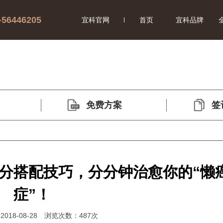
-56446205
宜科官网
首页
宜科品牌
免费方案
签
分搭配技巧，分分钟治愈你的“懒
症”！
18-08-28
浏览次数：
487次