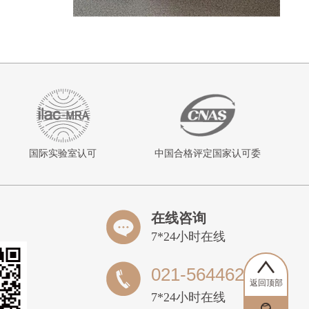
15:26:16
何塞
预约成功
11:15:08
朱
预约成功
13:35:23
郭菁菁
预约成功
10:38:14
聂先生 百
预约成功
度加盟星
官方合作
国际实验室认可
中国合格评定国家认可委
11:39:17
陶钧
预约成功
11:16:13
王
预约成功
11:16:13
王
预约成功
在线咨询
00:48:09
宋欣滢
预约成功
7*24小时在线
19:01:28
相女士
预约成功
021-56446205
19:01:28
相女士
预约成功
返回顶部
7*24小时在线
11:23:20
陶先生
预约成功