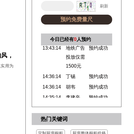
刷新
预约免费量尺
08:07:04
张寒雪
预约成功
13:43:14
地铁广告
预约成功
今日已经有
0
人预约
投放仅需
约风，
1500元
以实用为
14:36:14
丁锡
预约成功
14:36:14
胡韦
预约成功
14:35:14
李建辛
预约成功
14:32:19
郭涛
预约成功
15:04:12
先生
预约成功
热门关键词
15:03:12
杨
预约成功
11:19:12
吕立新
预约成功
定制厨房橱柜
厨房整体橱柜价格