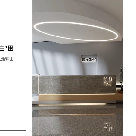
19:23:23
余昀键
预约成功
17:29:06
陈先生
预约成功
09:45:23
凌小悠
预约成功
06:30:18
金忠完
预约成功
柱”困
09:40:18
金忠完
预约成功
生活释去
10:23:15
王女士
预约成功
14:30:19
李祖娇
预约成功
14:18:19
孔维艺
预约成功
21:33:17
谷国永
预约成功
15:19:12
姜先生
预约成功
20:06:08
姜先生
预约成功
20:27:16
谷国永
预约成功
14:03:26
石
预约成功