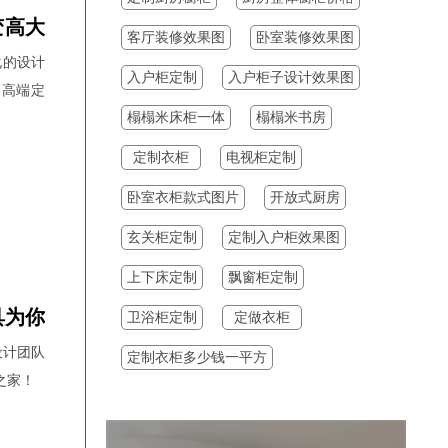
17:36:11
李先生
预约成功
变高大
客厅装修效果图
卧室装修效果图
17:08:28
梁丙麟
预约成功
化的设计
入户柜定制
入户柜子设计效果图
17:08:28
梁丙麟
预约成功
，高端定
榻榻米床柜一体
榻榻米书房
18:00:25
梁先生
预约成功
定制衣柜
电视柜定制
18:00:25
梁先生
预约成功
17:59:25
梁丙麟
预约成功
卧室衣柜款式图片
开放式厨房
17:59:25
梁丙麟
预约成功
玄关柜定制
定制入户柜效果图
17:53:23
候军
预约成功
上下床定制
飘窗柜定制
17:51:23
李琳
预约成功
具为你
卫浴柜定制
定做衣柜
17:47:23
王红
预约成功
设计团队
定制衣柜多少钱一平方
17:45:23
梁丙麟
预约成功
之家！
17:42:23
梁先生
预约成功
17:42:23
梁先生
预约成功