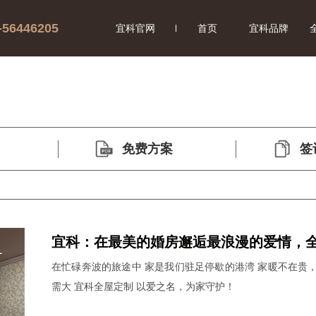
-56446205
宜科官网
首页
宜科品牌
免费方案
签
宜科：在最美的婚房邂逅最浪漫的爱情，
在忙碌奔波的旅途中 家是我们驻足停歇的港湾 家暖不在贵
制让你把日子过成诗！
需大 宜科全屋定制 以爱之名，为家守护！