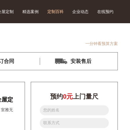
全屋定制
精选案例
定制百科
企业动态
在线预约
一分钟看预算方案
订合同
安装售后
预约
0元
上门量尺
全屋定
，室雅无